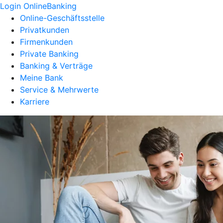
Login OnlineBanking
Online-Geschäftsstelle
Privatkunden
Firmenkunden
Private Banking
Banking & Verträge
Meine Bank
Service & Mehrwerte
Karriere