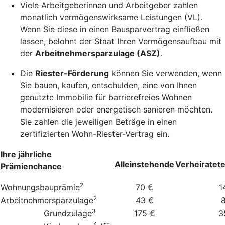
Viele Arbeitgeberinnen und Arbeitgeber zahlen
monatlich vermögenswirksame Leistungen (VL).
Wenn Sie diese in einen Bausparvertrag einfließen
lassen, belohnt der Staat Ihren Vermögensaufbau mit
der
Arbeitnehmersparzulage (ASZ)
.
Die
Riester-Förderung
können Sie verwenden, wenn
Sie bauen, kaufen, entschulden, eine von Ihnen
genutzte Immobilie für barrierefreies Wohnen
modernisieren oder energetisch sanieren möchten.
Sie zahlen die jeweiligen Beträge in einen
zertifizierten Wohn-Riester-Vertrag ein.
Ihre jährliche
Alleinstehende
Verheiratet
Prämienchance
2
Wohnungsbauprämie
70 €
1
2
Arbeitnehmersparzulage
43 €
3
Grundzulage
175 €
3
4